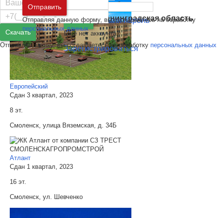
Москва
и
Московская область
Отправить
Санкт-Петербург
и
Ленинградская область
Отправляя данную форму, вы соглашаетесь на обработку
Забыли пароль
Войти
персональных данных
Скачать
Ещё нет аккаунта?
Отправляя заявку, вы соглашаетесь на обработку
персональных данных
Зарегистрироваться
Европейский
Сдан 3 квартал, 2023
8 эт.
Смоленск, улица Вяземская, д. 34Б
Атлант
Сдан 1 квартал, 2023
16 эт.
Смоленск, ул. Шевченко