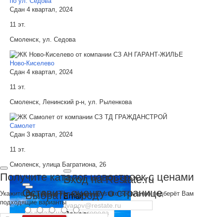
по ул. Седова
Сдан 4 квартал, 2024
11 эт.
Смоленск, ул. Седова
Ново-Киселево
Сдан 4 квартал, 2024
11 эт.
Смоленск, Ленинский р-н, ул. Рыленкова
Самолет
Сдан 3 квартал, 2024
11 эт.
Смоленск, улица Багратиона, 26
Получите каталог новостроек с ценами
Вход на Restate.ru
Оставить оценку о странице
Выбрать город
Укажите Ваш номер телефона и Restate бесплатно подберёт Вам
Email
подходящие варианты
Пароль